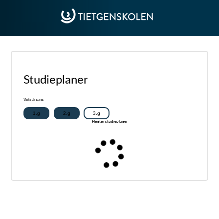
Studieplaner
Vælg årgang
1.g
2.g
3.g
Henter studieplaner